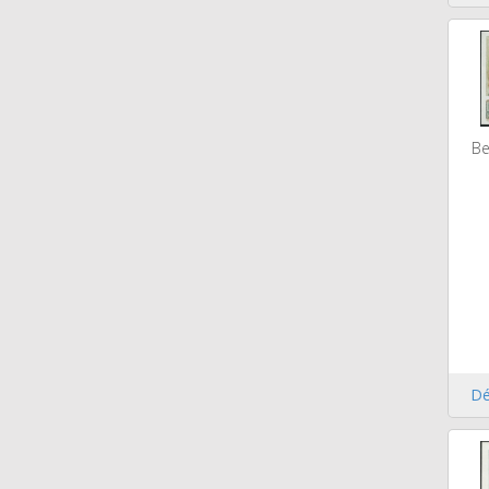
Be
Dé