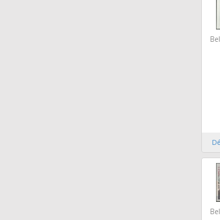
Bel
Dé
Bel