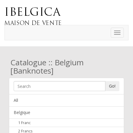
Toggle
navigati
Catalogue :: Belgium
[Banknotes]
Go!
All
Belgique
1 Franc
2 Francs