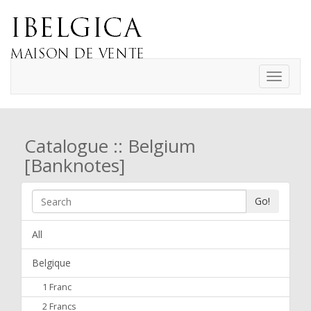
Toggle
navigati
Catalogue :: Belgium
[Banknotes]
Go!
All
Belgique
1 Franc
2 Francs