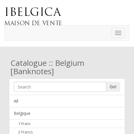
Toggle
navigati
Catalogue :: Belgium
[Banknotes]
Go!
All
Belgique
1 Franc
2 Francs