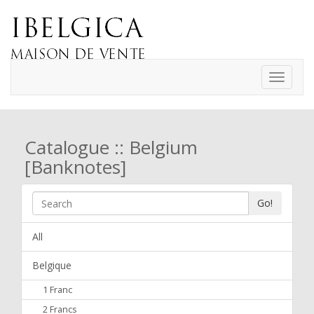
Toggle
navigati
Catalogue :: Belgium
[Banknotes]
Go!
All
Belgique
1 Franc
2 Francs