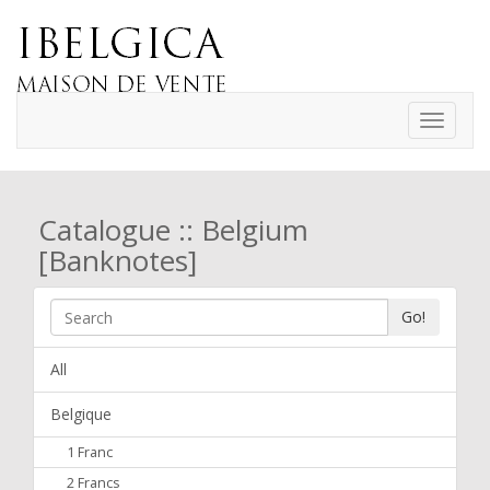
Toggle
navigati
Catalogue :: Belgium
[Banknotes]
Go!
All
Belgique
1 Franc
2 Francs