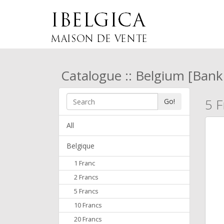
Catalogue :: Belgium [Bank
5 F
Go!
All
Belgique
1 Franc
2 Francs
5 Francs
10 Francs
20 Francs