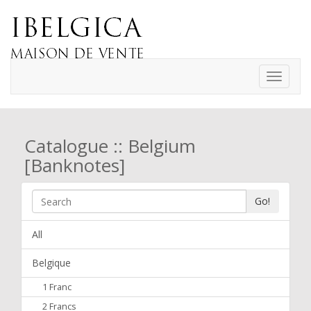
Toggle
navigati
Catalogue :: Belgium
[Banknotes]
Go!
All
Belgique
1 Franc
2 Francs