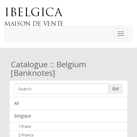
Toggle
navigati
Catalogue :: Belgium
[Banknotes]
Go!
All
Belgique
1 Franc
2 Francs