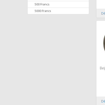
500 Francs
5000 Francs
Dé
Bel
Dé