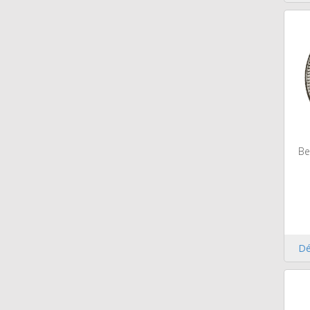
Be
Dé