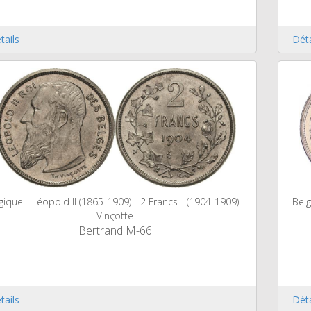
tails
Déta
gique - Léopold II (1865-1909) - 2 Francs - (1904-1909) -
Belg
Vinçotte
Bertrand M-66
tails
Déta