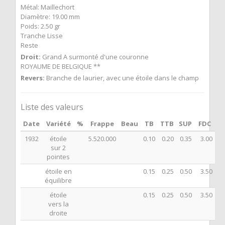
Métal: Maillechort
Diamètre: 19.00 mm
Poids: 2.50 gr
Tranche Lisse
Reste
Droit:
Grand A surmonté d'une couronne
ROYAUME DE BELGIQUE **
Revers:
Branche de laurier, avec une étoile dans le champ
Liste des valeurs
Date
Variété
%
Frappe
Beau
TB
TTB
SUP
FDC
1932
étoile
5.520.000
0.10
0.20
0.35
3.00
sur 2
pointes
étoile en
0.15
0.25
0.50
3.50
équilibre
étoile
0.15
0.25
0.50
3.50
vers la
droite