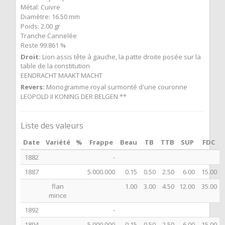
Métal: Cuivre
Diamètre: 16.50 mm
Poids: 2.00 gr
Tranche Cannelée
Reste 99.861 %
Droit:
Lion assis tête à gauche, la patte droite posée sur la
table de la constitution
EENDRACHT MAAKT MACHT
Revers:
Monogramme royal surmonté d'une couronne
LEOPOLD II KONING DER BELGEN **
Liste des valeurs
Date
Variété
%
Frappe
Beau
TB
TTB
SUP
FDC
1882
-
1887
5.000.000
0.15
0.50
2.50
6.00
15.00
flan
1.00
3.00
4.50
12.00
35.00
mince
1892
-
1894
5.000.000
0.15
0.50
2.50
6.00
15.00