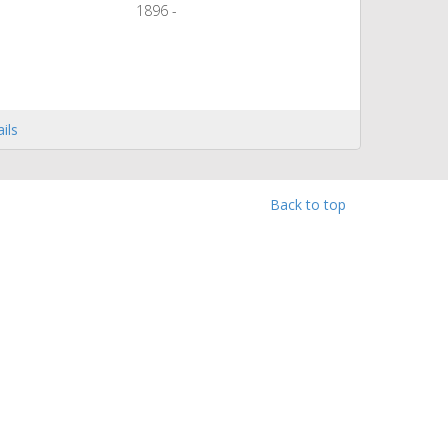
1896 -
ils
Back to top