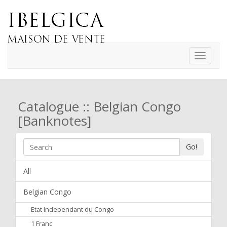
Toggle
navigati
Catalogue :: Belgian Congo
[Banknotes]
Go!
All
Belgian Congo
Etat Independant du Congo
1 Franc