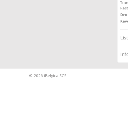
Tra
Res
Droi
Reve
Lis
Inf
© 2026 iBelgica SCS.