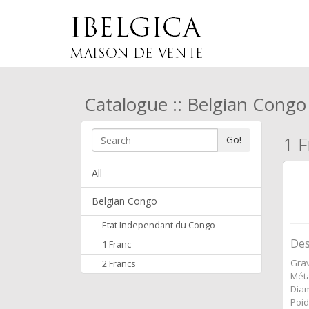
Catalogue :: Belgian Congo
1 F
Go!
All
Belgian Congo
Etat Independant du Congo
Des
1 Franc
Grav
2 Francs
Méta
Diam
Poid