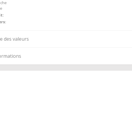
nche
te
t:
rs:
te des valeurs
ormations